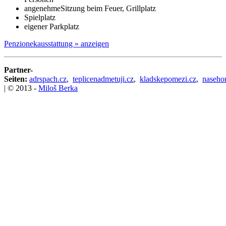
angenehmeSitzung beim Feuer, Grillplatz
Spielplatz
eigener Parkplatz
Penzionekausstattung » anzeigen
Partner-
Seiten:
adrspach.cz
,
teplicenadmetuji.cz
,
kladskepomezi.cz
,
naseho
| © 2013 -
Miloš Berka